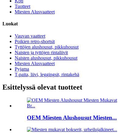
Koti
Tuotteet
Miesten Alusvaatteet
Luokat
Vauvan vaatteet
Poikien retro-shortsit
Tyttöjen alushousut, pikkuhousut
Naisten ja tyttöjen rintaliivit
Naisten alushousut, pikkuhousut
Miesten Alusvaatteet
Pyjama
T-paita, liivi, leggingsit, rintakehä
Esittelyssä olevat tuotteet
OEM Miesten Alushousut Miesten...