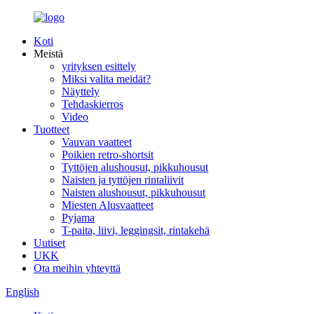
Koti
Meistä
yrityksen esittely
Miksi valita meidät?
Näyttely
Tehdaskierros
Video
Tuotteet
Vauvan vaatteet
Poikien retro-shortsit
Tyttöjen alushousut, pikkuhousut
Naisten ja tyttöjen rintaliivit
Naisten alushousut, pikkuhousut
Miesten Alusvaatteet
Pyjama
T-paita, liivi, leggingsit, rintakehä
Uutiset
UKK
Ota meihin yhteyttä
English