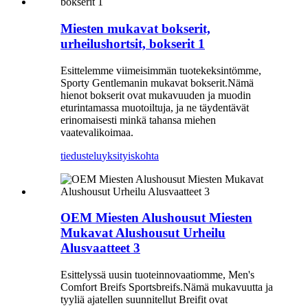
Miesten mukavat bokserit,
urheilushortsit, bokserit 1
Esittelemme viimeisimmän tuotekeksintömme,
Sporty Gentlemanin mukavat bokserit.Nämä
hienot bokserit ovat mukavuuden ja muodin
eturintamassa muotoiltuja, ja ne täydentävät
erinomaisesti minkä tahansa miehen
vaatevalikoimaa.
tiedustelu
yksityiskohta
OEM Miesten Alushousut Miesten
Mukavat Alushousut Urheilu
Alusvaatteet 3
Esittelyssä uusin tuoteinnovaatiomme, Men's
Comfort Breifs Sportsbreifs.Nämä mukavuutta ja
tyyliä ajatellen suunnitellut Breifit ovat