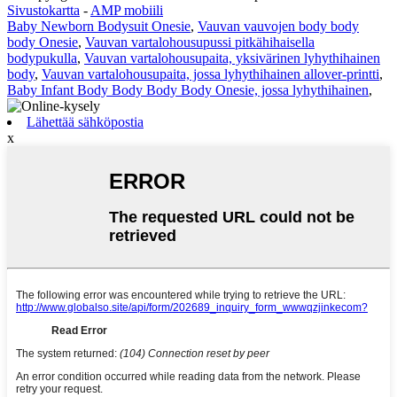
Sivustokartta
-
AMP mobiili
Baby Newborn Bodysuit Onesie
,
Vauvan vauvojen body body
body Onesie
,
Vauvan vartalohousupussi pitkähihaisella
bodypukulla
,
Vauvan vartalohousupaita, yksivärinen lyhythihainen
body
,
Vauvan vartalohousupaita, jossa lyhythihainen allover-printti
,
Baby Infant Body Body Body Body Onesie, jossa lyhythihainen
,
Lähettää sähköpostia
x