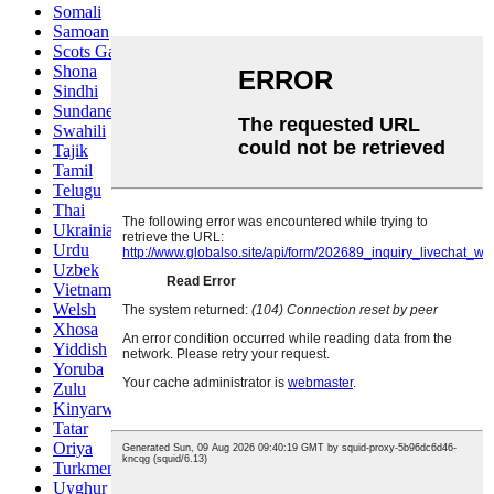
Somali
Samoan
Scots Gaelic
Shona
Sindhi
Sundanese
Swahili
Tajik
Tamil
Telugu
Thai
Ukrainian
Urdu
Uzbek
Vietnamese
Welsh
Xhosa
Yiddish
Yoruba
Zulu
Kinyarwanda
Tatar
Oriya
Turkmen
Uyghur