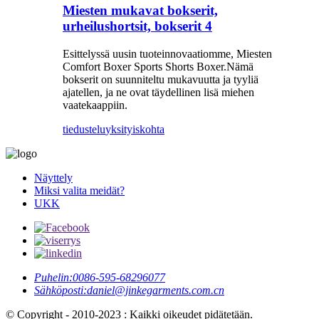
Miesten mukavat bokserit,
urheilushortsit, bokserit 4
Esittelyssä uusin tuoteinnovaatiomme, Miesten
Comfort Boxer Sports Shorts Boxer.Nämä
bokserit on suunniteltu mukavuutta ja tyyliä
ajatellen, ja ne ovat täydellinen lisä miehen
vaatekaappiin.
tiedustelu
yksityiskohta
Näyttely
Miksi valita meidät?
UKK
Puhelin:
0086-595-68296077
Sähköposti:
daniel@jinkegarments.com.cn
© Copyright - 2010-2023 : Kaikki oikeudet pidätetään.